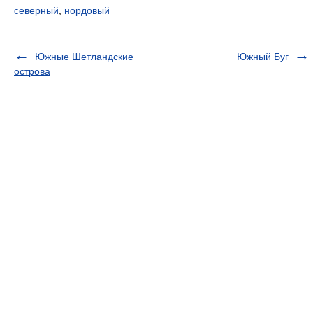
северный
,
нордовый
Южные Шетландские
Южный Буг
острова