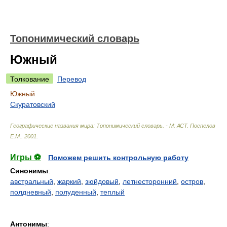
Топонимический словарь
Южный
Толкование
Перевод
Южный
Скуратовский
Географические названия мира: Топонимический словарь. - М: АСТ
.
Поспелов
Е.М.
.
2001
.
Игры ⚽
Поможем решить контрольную работу
Синонимы
:
австральный
,
жаркий
,
зюйдовый
,
летнесторонний
,
остров
,
полдневный
,
полуденный
,
теплый
Антонимы
: